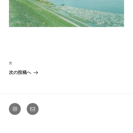
投
稿
次
次
ナ
の
次の投稿へ
ビ
投
稿
ゲ
ー
シ
Instagram
メ
ョ
ー
ン
ル