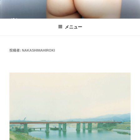
コ
ン
テ
ン
メニュー
ツ
へ
ス
投
投稿者:
NAKASHIMAHIROKI
キ
稿
日:
ッ
プ