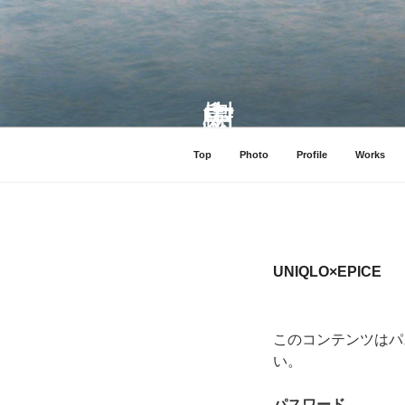
コ
ン
テ
ン
ツ
へ
ス
Top
Photo
Profile
Works
キ
ッ
プ
UNIQLO×EPICE
このコンテンツはパ
い。
パスワード